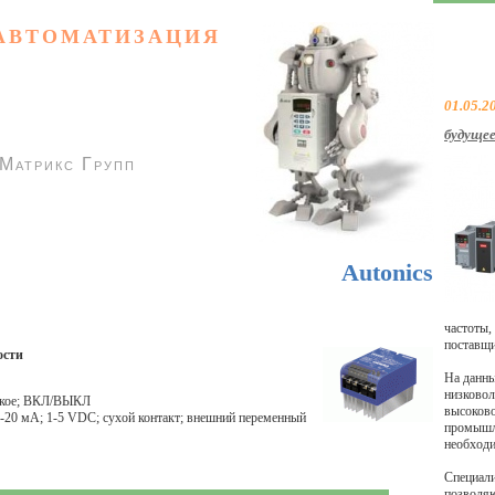
АВТОМАТИЗАЦИЯ
01.05.2
будущее
 Матрикс Групп
Каталог товаров
Autonics
Каталог Дельта Электроникс | Delta Electronics
Каталог сайтов
Контакты
частоты,
поставщи
ости
На данн
низковол
еское; ВКЛ/ВЫКЛ
высоков
-20 мA; 1-5 VDC; сухой контакт; внешний переменный
промышле
необход
Специали
позволяю