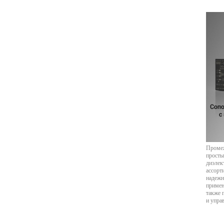
Промеж
просты
диэлек
ассорт
надежн
примен
также 
и упра