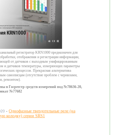
анальный регистратор KRN1000 предназначен для
 обработки, отображения и регистрации информации,
ающей от датчиков с выходным унифицированным
ом и датчиков температуры, измеряющих параметры
огических процессов. Прекрасная альтернатива
ым самописцам (отсутствие проблем с чернилами,
и, ремонтом).
ены в Госреестр средств измерений под №78636-20,
фикат №77682
-
Однофазные твердотельные реле (на
020
ую колодку) серии SRS1