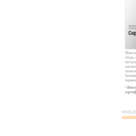
Многок
сбора,
поступ
сигнал
технол
бумажн
перьям
• Внес
серти
03.03.2
клеммн