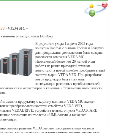
022
-
VEDA MC –
 силовой электроники Danfoss
В результате ухода 1 апреля 2022 года
концерна Danfoss c рынков России и Беларуси
для продолжения деятельности была создана
российская компания VEDA MC.
Накопленный более чем 20-летний опыт
работы на рынке приводной техники
воплотился в новой линейке преобразователей
частоты марки VEDA VFD. При разработке
новой продукции был учтен опыт
эксплуатации различных преобразователей
 обратная связь от партнеров и клиентов и технические возможности
ков.
ый момент в продуктовую корзину компании VEDA MC входят
ьтные преобразователи частоты семейства VEDA VFD,
ольтные VEDADRIVE, устройства плавного пуска VEDASTART,
нные логические контролеры и HMI-панели, а также все
имые опции.
зированные решения VEDA на базе преобразователей частоты
т решать такие задачи как, электромагнитное перемешивание стали,