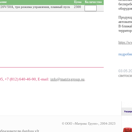
ание
Цена
Количество
беспереб
20V/50A, три режима управления, плавный пуск
2300
оборудов
Продукц
автомати
В ближай
территор
https://
подробнее
03.05.2
светос
05, +7 (812) 640-46-90
, E-mail:
info@matrixgroup.su
.
© ООО «Матрикс Групп», 2004-2023
бразователи danfoss vlt