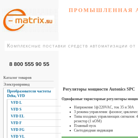
ПРОМЫШЛЕННАЯ 
Комплексные поставки средств автоматизации от
8 800 555 90 55
Каталог товаров
Электропривод
Регуляторы мощности Autonics SPC
Преобразователи частоты
Delta, VFD
Однофазные тиристорные регуляторы мощн
VFD L
Напряжение 1ф/220VAC, ток 35 и 50А
VFD S
3 режима управления: фазовое; циклич
VFD EL
Типы входных управляющих сигналов: 4
резистор (1 кОМ)
VFD F
Плавный пуск
VFD FG
Светодиодная индикация
VFD VL