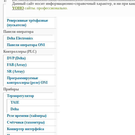
Твердотельные реле
Данный сайт носит информационно-справочный характер, и ни при каки
Однофазные
YOHO
сайты. профессионально.
Трехфазные
Реверсивные трёхфазные
(пускатели)
Панели оператора
Delta Electronics
Панели оператора ONI
Контроллеры (PLC)
DVP (Delta)
FAB (Array)
SR (Array)
Программируемые
контроллеры (реле) ONI
Приборы
Терморегулятор
TAIE
Delta
Реле времени (таймеры)
Счётчики (тахометры)
Конвертер интерфейса