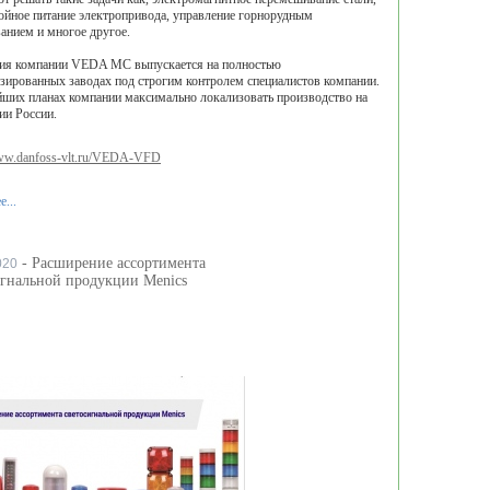
ойное питание электропривода, управление горнорудным
анием и многое другое.
ия компании VEDA MC выпускается на полностью
зированных заводах под строгим контролем специалистов компании.
ших планах компании максимально локализовать производство на
ии России.
www.danfoss-vlt.ru/VEDA-VFD
...
- Расширение ассортимента
020
игнальной продукции Menics