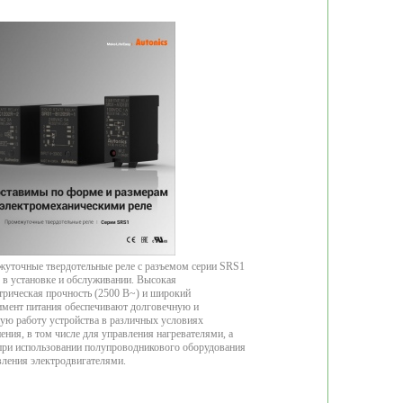
уточные твердотельные реле с разъемом серии SRS1
 в установке и обслуживании. Высокая
трическая прочность (2500 В~) и широкий
имент питания обеспечивают долговечную и
ую работу устройства в различных условиях
ения, в том числе для управления нагревателями, а
при использовании полупроводникового оборудования
вления электродвигателями.