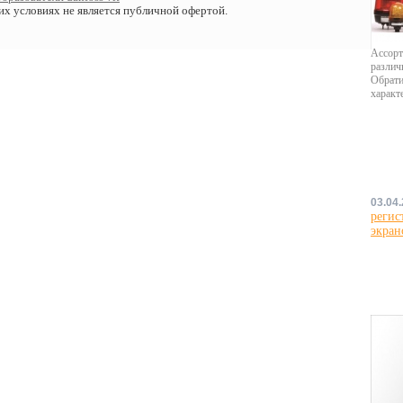
х условиях не является публичной офертой.
Ассорт
различ
Обрати
характ
03.04
регис
экран