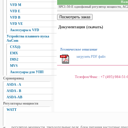
Назв
VFD M
SPC1-50-E однофазный регулятор мощности, AC2
VFD E
VFD B
VFD VE
Документация (скачать)
Аксессуары к VFD
Устройства плавного пуска
AuCom
CSX(i)
Техническое описание
EMX
загрузить PDF файл
IMS2
MVS
Аксессуары для УПП
Телефон/Факс :
+7 (495) 984-51-
Сервопривод
ASDA - A
ASDA - B
ASDA-AB
Регуляторы мощности
WATT
FOTEK
Autonics
регулятор мощности, твердотельные реле, блок питания
частотные прео