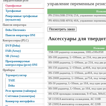
Твердотельные реле
управление переменным рези
Однофазные
Трехфазные
Назван
PN-25SA (SSR-25VA) 25A, управление переменны
Реверсивные трёхфазные
(пускатели)
PN-40SA (SSR-40VA) 40A, управление переменны
Панели оператора
Delta Electronics
Панели оператора ONI
Аксессуары для твердо
Контроллеры (PLC)
DVP (Delta)
Название
FAB (Array)
TSR-100 радиатор охлаждения, 100Lx100x95H
SR (Array)
HS-100 радиатор, L=100mm, до 25A, под два рел
Программируемые
HS-100H радиатор, L=100mm, до 25A, под два р
контроллеры (реле) ONI
HS-150 радиатор, L=150mm, до40A, под три рел
Приборы
HS-150H радиатор, L=150mm, до40A, под три ре
Терморегулятор
HS-200H радиатор, L=200mm, до75A, под четыре
TAIE
HS-50 радиатор, L=50mm, до 10A, под одно реле
Delta
HS-50H радиатор, L=50mm, до 10A, под одно ре
Реле времени (таймеры)
HS-4258 прокладка силиконовая, S=47mm, M4x0,
Счётчики (тахометры)
SF-11592A вентилятор охлаждения, AC 110B
Конвертер интерфейса
SF-23092A вентилятор охлаждения, AC 220B