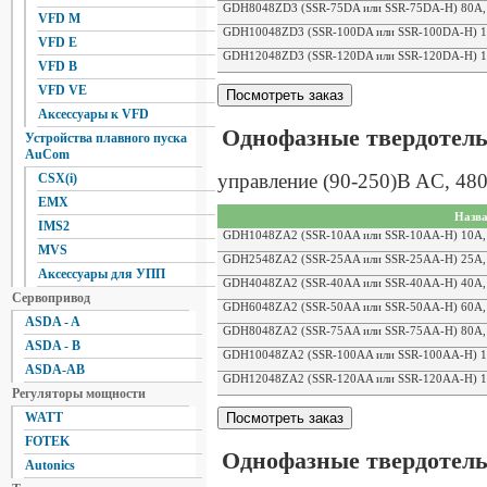
GDH8048ZD3 (SSR-75DA или SSR-75DA-H) 80A, у
VFD M
GDH10048ZD3 (SSR-100DA или SSR-100DA-H) 10
VFD E
GDH12048ZD3 (SSR-120DA или SSR-120DA-H) 12
VFD B
VFD VE
Аксессуары к VFD
Однофазные твердотел
Устройства плавного пуска
AuCom
управление (90-250)B AC, 48
CSX(i)
EMX
Назва
IMS2
GDH1048ZA2 (SSR-10AA или SSR-10AA-H) 10A, у
MVS
GDH2548ZA2 (SSR-25AA или SSR-25AA-H) 25A, у
Аксессуары для УПП
GDH4048ZA2 (SSR-40AA или SSR-40AA-H) 40A, у
Сервопривод
GDH6048ZA2 (SSR-50AA или SSR-50AA-H) 60A, у
ASDA - A
GDH8048ZA2 (SSR-75AA или SSR-75AA-H) 80A, у
ASDA - B
GDH10048ZA2 (SSR-100AA или SSR-100AA-H) 10
ASDA-AB
GDH12048ZA2 (SSR-120AA или SSR-120AA-H) 12
Регуляторы мощности
WATT
FOTEK
Однофазные твердотель
Autonics