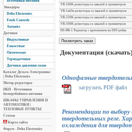
Источники питания
VR-100K резисторы со шкалой и тримметром
Энкодеры
VR-1мОм резисторы со шкалой и тримметром
Delta Electronics
VR-250K резисторы со шкалой и тримметром
Fotek Controls
VR-500K резисторы со шкалой и тримметром
Autonics
HS-BR-1 Радиатор с креплением на DIN рейку
Датчики
Индуктивные
Емкостные
Документация (скачать
Оптические
Термодатчики
Датчики давления газов
Каталог Дельта Электроникс
| Delta Electronics
Однофазные твердотель
Мотор редукторы
загрузить PDF файл
ИБП - Источники
бесперебойного питания
ШКАФЫ УПРАВЛЕНИЯ И
АВТОМАТИКИ |
ТЕПЛОВЫЕ ПУНКТЫ
Рекомендации по выбору
Статьи
твердотельных реле. Ха
Карта сайта
охлаждения для твердот
Форум - Delta Electronics