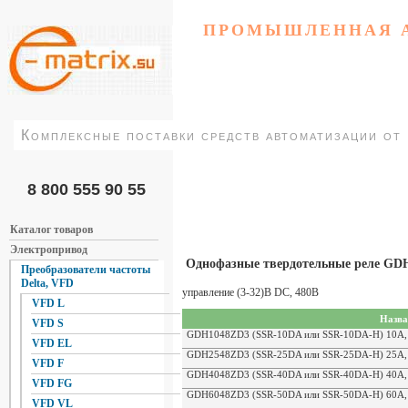
ПРОМЫШЛЕННАЯ 
Комплексные поставки средств автоматизации от
8 800 555 90 55
Каталог товаров
Электропривод
Однофазные твердотельные реле GD
Преобразователи частоты
Delta, VFD
управление (3-32)B DC, 480В
VFD L
Назва
VFD S
GDH1048ZD3 (SSR-10DA или SSR-10DA-H) 10A, у
VFD EL
GDH2548ZD3 (SSR-25DA или SSR-25DA-H) 25A, у
VFD F
GDH4048ZD3 (SSR-40DA или SSR-40DA-H) 40A, у
VFD FG
GDH6048ZD3 (SSR-50DA или SSR-50DA-H) 60A, у
VFD VL