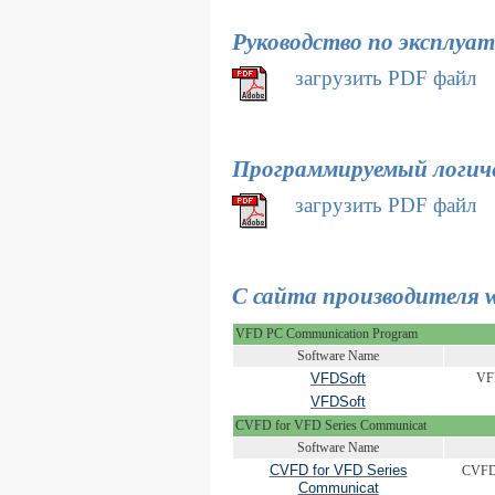
Руководство по эксплуа
загрузить PDF файл
Программируемый логич
загрузить PDF файл
С сайта производителя w
VFD PC Communication Program
Software Name
VFDSoft
VFD
VFDSoft
CVFD for VFD Series Communicat
Software Name
CVFD for VFD Series
CVFD
Communicat