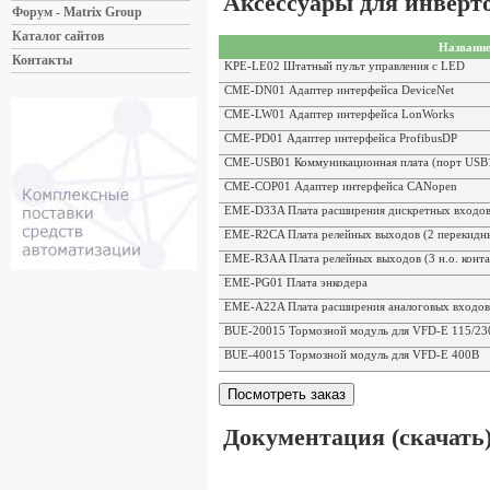
Аксессуары для инверт
Форум - Matrix Group
Каталог сайтов
Названи
Контакты
KPE-LE02 Штатный пульт управления с LED
CME-DN01 Адаптер интерфейса DeviceNet
CME-LW01 Адаптер интерфейса LonWorks
CME-PD01 Адаптер интерфейса ProfibusDP
CME-USB01 Коммуникационная плата (порт USB
CME-COP01 Адаптер интерфейса CANopen
EME-D33A Плата расширения дискретных входов
EME-R2CA Плата релейных выходов (2 перекидны
EME-R3AA Плата релейных выходов (3 н.о. конта
EME-PG01 Плата энкодера
EME-A22A Плата расширения аналоговых входов
BUE-20015 Тормозной модуль для VFD-E 115/23
BUE-40015 Тормозной модуль для VFD-E 400В
Документация (скачать