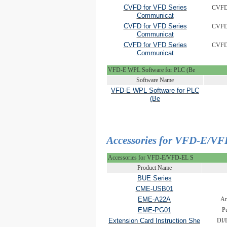
CVFD for VFD Series
CVFD
Communicat
CVFD for VFD Series
CVFD
Communicat
CVFD for VFD Series
CVFD
Communicat
VFD-E WPL Software for PLC (Be
Software Name
VFD-E WPL Software for PLC
(Be
Accessories for VFD-E/V
Accessories for VFD-E/VFD-EL S
Product Name
BUE Series
CME-USB01
EME-A22A
An
EME-PG01
Pu
Extension Card Instruction She
DI/