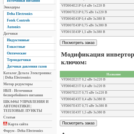
Источники питания
VFD004E21P 0,4 кВт 1х220 В
Энкодеры
VFD007E21P 0,75 кВт 1х220 В
Delta Electronics
VFD004E43P 0,4 кВт 3х380 В
Fotek Controls
VFD007E43P 0,75 кВт 3х380 В
Autonics
VFD015E43P 1,5 кВт 3х380 В
Датчики
Индуктивные
Емкостные
Модификация инвертор
Оптические
Термодатчики
ключом:
Датчики давления газов
Каталог Дельта Электроникс
Название
| Delta Electronics
VFD002E21T 0,2 кВт 1х220 В
Мотор редукторы
VFD004E21T 0,4 кВт 1х220 В
ИБП - Источники
VFD007E21T 0,75 кВт 1х220 В
бесперебойного питания
VFD004E43T 0,4 кВт 3х380 В
ШКАФЫ УПРАВЛЕНИЯ И
VFD007E43T 0,75 кВт 3х380 В
АВТОМАТИКИ |
ТЕПЛОВЫЕ ПУНКТЫ
VFD015E43T 1,5 кВт 3х380 В
Статьи
Карта сайта
Форум - Delta Electronics