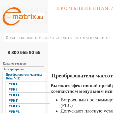
ПРОМЫШЛЕННАЯ 
Комплексные поставки средств автоматизации от
8 800 555 90 55
Каталог товаров
Электропривод
Преобразователи частот
Преобразователи частоты
Delta, VFD
VFD L
Высокоэффективный преобр
VFD S
компактном модульном исп
VFD EL
Встроенный программиру
VFD F
(PLC)
VFD FG
Допускают плотную уста
VFD VL