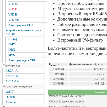
Простота обслуживания
VFD M
Модульная конструкция
VFD E
Встроенный порт RS-4
VFD B
Дополнительные коммун
VFD VE
Гибкое расширение вход
Аксессуары к VFD
Совместное использова
Устройства плавного пуска
Соответствие директива
AuCom
Встроенный РЧ-фильтр
CSX(i)
EMX
Вольт-частотный и векторный
IMS2
определение параметров двиг
MVS
Аксессуары для УПП
U
, В
Диапазон мощностей, кВт
пит
Сервопривод
1Ф/115В
0.2 - 0.75
ASDA - A
1Ф/230В
0.2 - 2.2
ASDA - B
3Ф/230В
0.2 - 7.5
ASDA-AB
3Ф/460В
0.4 - 22
Регуляторы мощности
WATT
Название
VFD002E21A 0,2 кВт 1х220 В
FOTEK
VFD004E21A 0,4 кВт 1х220 В
Autonics
VFD007E21A 0,75 кВт 1х220 В