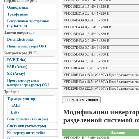
Твердотельные реле
VFD015E21A 1,5 кВт 1х220 В
Однофазные
VFD022E21A 2,2 кВт 1х220 В
Трехфазные
VFD004E43A 0,4 кВт 3х380 В
Реверсивные трёхфазные
(пускатели)
VFD007E43A 0,75 кВт 3х380 В
Панели оператора
VFD015E43A 1,5 кВт 3х380 В
Delta Electronics
VFD022E43A 2,2 кВт 3х380 В
Панели оператора ONI
VFD037E43A 3,7 кВт 3х380 В
Контроллеры (PLC)
VFD055E43A 5,5 кВт 3х380 В
DVP (Delta)
VFD075E43A 7,5 кВт 3х380 В
FAB (Array)
VFD110E43A 11 кВт 3х380 В
SR (Array)
VFD150E43A (15.0kW 380V) Преобразователь ча
Программируемые
VFD185E43A (18.5kW 380V) Преобразователь ча
контроллеры (реле) ONI
VFD220E43A (22.0kW 380V) Преобразователь ча
Приборы
Терморегулятор
TAIE
Модификация инверторо
Delta
разделенной системой 
Реле времени (таймеры)
Счётчики (тахометры)
Название
Конвертер интерфейса
VFD002E21P 0,2 кВт 1х220 В