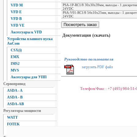
PSA-1P-RC1/8 30х30х39мм, выходы - 1 дискретный
VFD M
24VDC
VFD E
PSA-V01-RC1/8 54х10х25мм, выходы - 1 дискретны
24VDC
VFD B
VFD VE
Аксессуары к VFD
Документация (скачать)
Устройства плавного пуска
AuCom
CSX(i)
EMX
Руководство пользователя
IMS2
загрузить PDF файл
MVS
Аксессуары для УПП
Сервопривод
Телефон/Факс :
+7 (495) 984-51-
ASDA - A
ASDA - B
ASDA-AB
Регуляторы мощности
WATT
FOTEK
Autonics