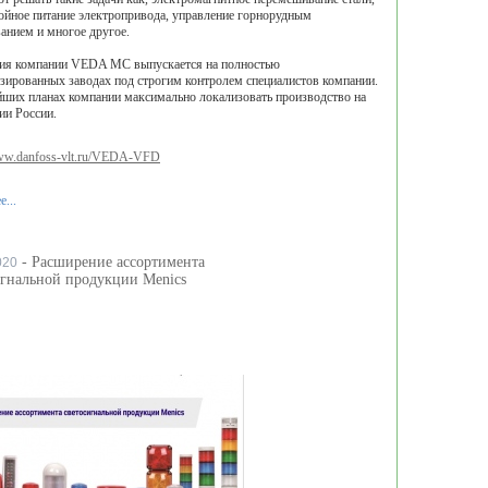
ойное питание электропривода, управление горнорудным
анием и многое другое.
ия компании VEDA MC выпускается на полностью
зированных заводах под строгим контролем специалистов компании.
ших планах компании максимально локализовать производство на
ии России.
www.danfoss-vlt.ru/VEDA-VFD
...
- Расширение ассортимента
020
игнальной продукции Menics