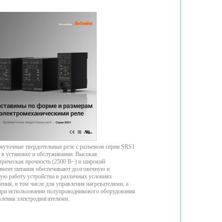
уточные твердотельные реле с разъемом серии SRS1
 в установке и обслуживании. Высокая
трическая прочность (2500 В~) и широкий
имент питания обеспечивают долговечную и
ую работу устройства в различных условиях
ения, в том числе для управления нагревателями, а
при использовании полупроводникового оборудования
вления электродвигателями.