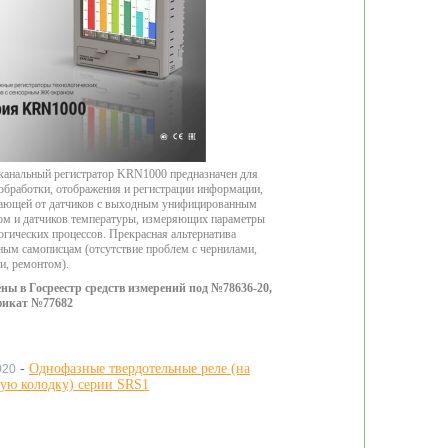
анальный регистратор KRN1000 предназначен для
 обработки, отображения и регистрации информации,
ающей от датчиков с выходным унифицированным
ом и датчиков температуры, измеряющих параметры
огических процессов. Прекрасная альтернатива
ым самописцам (отсутствие проблем с чернилами,
и, ремонтом).
ены в Госреестр средств измерений под №78636-20,
фикат №77682
-
Однофазные твердотельные реле (на
020
ую колодку) серии SRS1