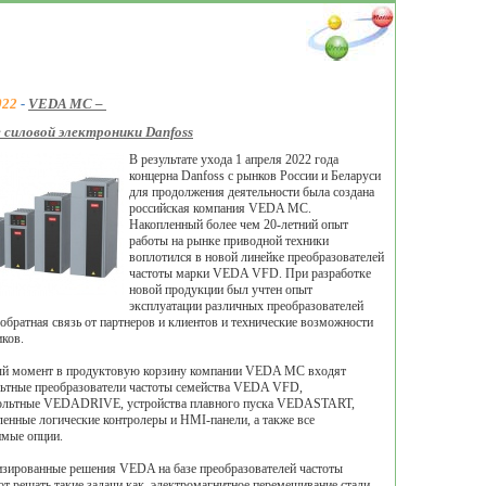
022
-
VEDA MC –
 силовой электроники Danfoss
В результате ухода 1 апреля 2022 года
концерна Danfoss c рынков России и Беларуси
для продолжения деятельности была создана
российская компания VEDA MC.
Накопленный более чем 20-летний опыт
работы на рынке приводной техники
воплотился в новой линейке преобразователей
частоты марки VEDA VFD. При разработке
новой продукции был учтен опыт
эксплуатации различных преобразователей
 обратная связь от партнеров и клиентов и технические возможности
ков.
ый момент в продуктовую корзину компании VEDA MC входят
ьтные преобразователи частоты семейства VEDA VFD,
ольтные VEDADRIVE, устройства плавного пуска VEDASTART,
нные логические контролеры и HMI-панели, а также все
имые опции.
зированные решения VEDA на базе преобразователей частоты
т решать такие задачи как, электромагнитное перемешивание стали,