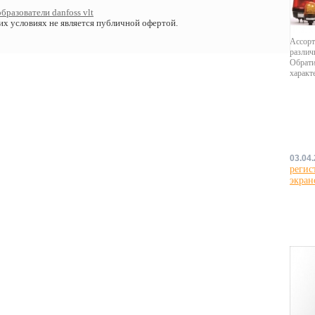
бразователи danfoss vlt
х условиях не является публичной офертой.
Ассорт
различ
Обрати
характ
03.04
регис
экран