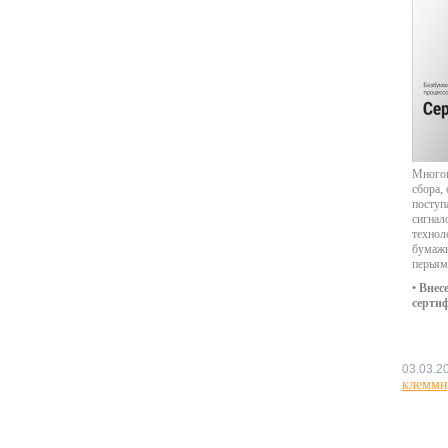
Многок
сбора,
поступ
сигнал
технол
бумажн
перьям
• Внес
серти
03.03.2
клеммн