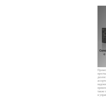
Промеж
просты
диэлек
ассорт
надежн
примен
также 
и упра