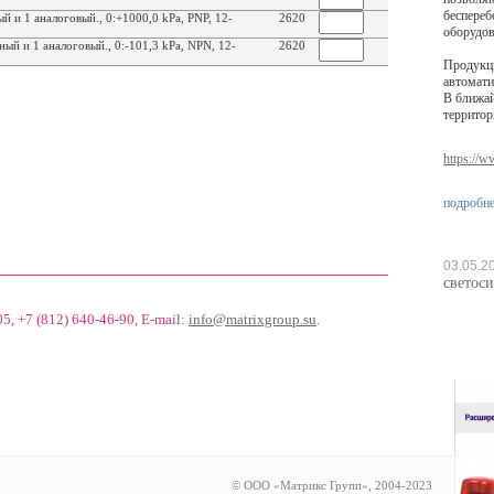
беспереб
 и 1 аналоговый., 0:+1000,0 kPa, PNP, 12-
2620
оборудов
й и 1 аналоговый., 0:-101,3 kPa, NPN, 12-
2620
Продукц
автомати
В ближай
территор
https://
подробнее
03.05.2
светос
05, +7 (812) 640-46-90
, E-mail:
info@matrixgroup.su
.
© ООО «Матрикс Групп», 2004-2023