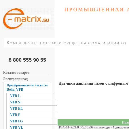
ПРОМЫШЛЕННАЯ 
Комплексные поставки средств автоматизации от
8 800 555 90 55
Каталог товаров
Электропривод
Датчики давления газов с цифровым
Преобразователи частоты
Delta, VFD
VFD L
VFD S
VFD EL
VFD F
VFD FG
Назв
PSA-01-RC1/8 30х30х39мм, выходы - 1 дискретны
VFD VL