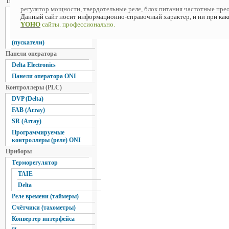
Твердотельные реле
регулятор мощности, твердотельные реле, блок питания
частотные прео
Однофазные
Данный сайт носит информационно-справочный характер, и ни при каки
Трехфазные
YOHO
сайты. профессионально.
Реверсивные трёхфазные
(пускатели)
Панели оператора
Delta Electronics
Панели оператора ONI
Контроллеры (PLC)
DVP (Delta)
FAB (Array)
SR (Array)
Программируемые
контроллеры (реле) ONI
Приборы
Терморегулятор
TAIE
Delta
Реле времени (таймеры)
Счётчики (тахометры)
Конвертер интерфейса