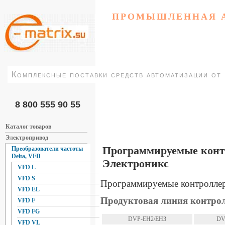
ПРОМЫШЛЕННАЯ 
Комплексные поставки средств автоматизации от
8 800 555 90 55
Каталог товаров
Электропривод
Программируемые контро
Преобразователи частоты
Delta, VFD
Электроникс
VFD L
VFD S
Программируемые контроллеры 
VFD EL
Продуктовая линия контро
VFD F
VFD FG
DVP-EH2/EH3
DV
VFD VL