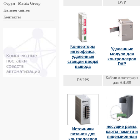
DVP
Форум - Matrix Group
Каталог сайтов
Контакты
Конверторы
Удаленные
интерфейса,
модули для
удаленные
контроллеров
станции ввода/
DVP
вывода
Кабели и аксессуары
DVPPS
для AH500
несущие рамы,
Источники
карты памяти и
питания для
лицензионный
контроллеров