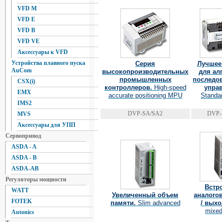
VFD M
VFD E
VFD B
VFD VE
Аксессуары к VFD
Устройства плавного пуска
Серия
Лучшее
AuCom
высокопроизводительных
для ал
промышленных
последо
CSX(i)
контроллеров.
High-speed
упра
EMX
accurate positioning MPU
Standar
IMS2
DVP-SA/SA2
DVP-
MVS
Аксессуары для УПП
Сервопривод
ASDA - A
ASDA - B
ASDA-AB
Регуляторы мощности
Встр
WATT
Увеличенный объем
аналого
FOTEK
памяти.
Slim advanced
/ вых
mixed
Autonics