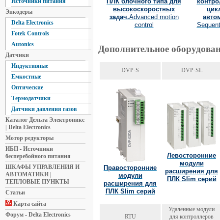
ПЛК блочного типа для
контро
Источники питания
высокоскоростных
цик
Энкодеры
задач.
Advanced motion
авто
Delta Electronics
control
Sequenti
Fotek Controls
Autonics
Дополнительное оборудован
Датчики
Индуктивные
DVP-S
DVP-SL
Емкостные
Оптические
Термодатчики
Датчики давления газов
Каталог Дельта Электроникс
| Delta Electronics
Мотор редукторы
ИБП - Источники
Левосторонние
бесперебойного питания
модули
ШКАФЫ УПРАВЛЕНИЯ И
Правосторонние
расширения для
АВТОМАТИКИ |
модули
ПЛК Slim серий
ТЕПЛОВЫЕ ПУНКТЫ
расширения для
ПЛК Slim серий
Статьи
Карта сайта
Удаленные модули
Форум - Delta Electronics
RTU
для контроллеров