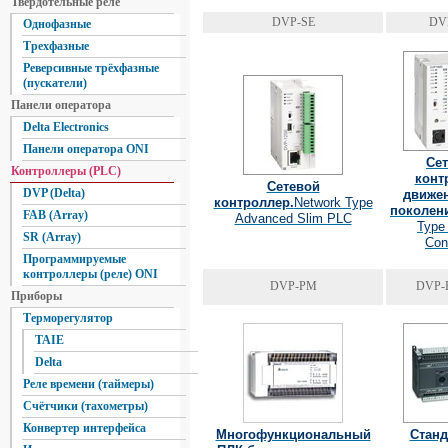
Твердотельные реле
DVP-SE
DV
Однофазные
Трехфазные
Реверсивные трёхфазные
(пускатели)
Панели оператора
Delta Electronics
Панели оператора ONI
Се
Контроллеры (PLC)
конт
Сетевой
DVP (Delta)
движен
контроллер.
Network Type
поколен
FAB (Array)
Advanced Slim PLC
Type
SR (Array)
Cont
Программируемые
контроллеры (реле) ONI
DVP-PM
DVP-
Приборы
Терморегулятор
TAIE
Delta
Реле времени (таймеры)
Счётчики (тахометры)
Конвертер интерфейса
Многофункциональный
Стан