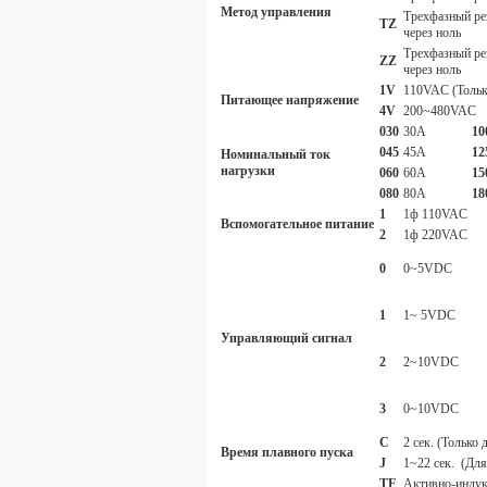
Метод управления
Трехфазный ре
TZ
через ноль
Трехфазный ре
ZZ
через ноль
1V
110VAC (Тольк
Питающее напряжение
4V
200~480VAC
030
30A
10
045
45A
12
Номинальный ток
нагрузки
060
60A
15
080
80A
18
1
1ф 110VAC
Вспомогательное питание
2
1ф 220VAC
0
0~5VDC
1
1~ 5VDC
Управляющий сигнал
2
2~10VDC
3
0~10VDC
C
2 сек. (Только
Время плавного пуска
J
1~22 сек. (Дл
TF
Активно-индук