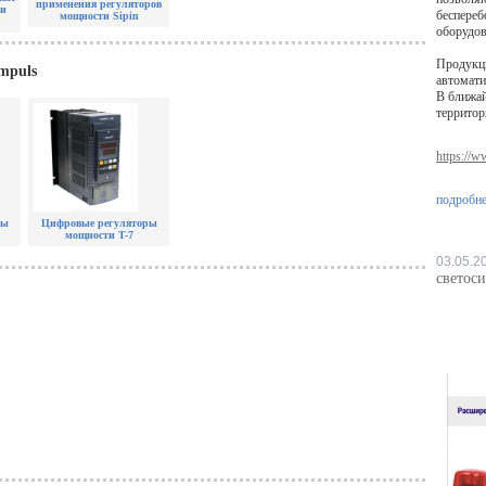
применения регуляторов
ти
беспереб
мощности Sipin
оборудов
Продукц
mpuls
автомати
В ближай
территор
https://
подробнее
ры
Цифровые регуляторы
мощности T-7
03.05.2
светос