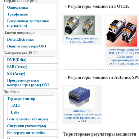
Твердотельные реле
- Регуляторы мощности FOTEK
Однофазные
Трехфазные
Реверсивные трёхфазные
(пускатели)
Панели оператора
Регуляторы мощности
Delta Electronics
FOTEK 32...200А
Панели оператора ONI
Регуляторы мощнос
Контроллеры (PLC)
DSC | TSC | EPS | T
Цифровые
DVP (Delta)
программируемые
регуляторы мощнос
FAB (Array)
SR (Array)
- Регуляторы мощности Autonics SP
Программируемые
контроллеры (реле) ONI
Приборы
Терморегулятор
TAIE
Autonics SPC
Delta
тиристорные регуляторы
мощности 1ф/200VAC, 35
Реле времени (таймеры)
и 50А
Счётчики (тахометры)
Конвертер интерфейса
Тиристорные регуляторы мощности