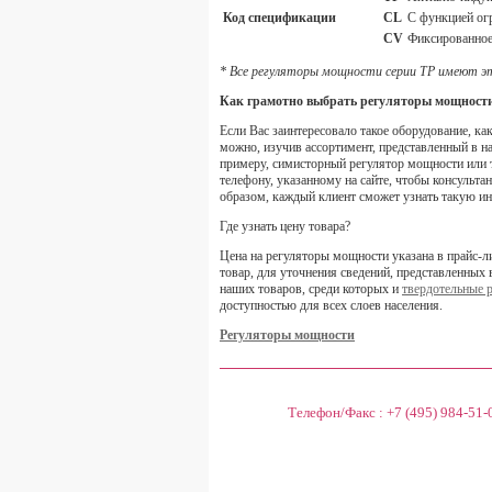
Код спецификации
CL
С функцией ог
CV
Фиксированное
* Все регуляторы мощности серии ТР имеют э
Как грамотно выбрать регуляторы мощност
Если Вас заинтересовало такое оборудование, к
можно, изучив ассортимент, представленный в н
примеру, симисторный регулятор мощности или т
телефону, указанному на сайте, чтобы консульт
образом, каждый клиент сможет узнать такую 
Где узнать цену товара?
Цена на регуляторы мощности указана в прайс-л
товар, для уточнения сведений, представленных
наших товаров, среди которых и
твердотельные 
доступностью для всех слоев населения.
Регуляторы мощности
Телефон/Факс :
+7 (495) 984-51-