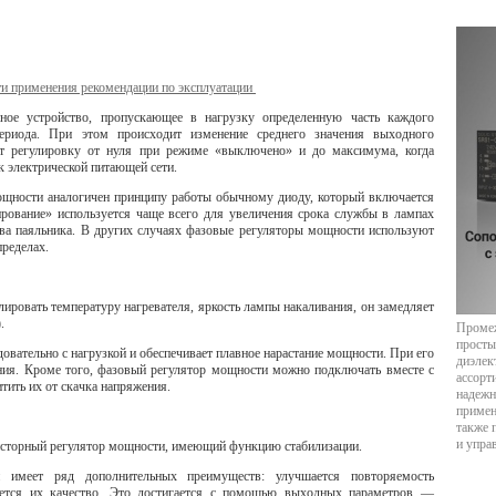
и применения рекомендации по эксплуатации
ное устройство, пропускающее в нагрузку определенную часть каждого
ериода. При этом происходит изменение среднего значения выходного
ет регулировку от нуля при режиме «выключено» и до максимума, когда
 электрической питающей сети.
ощности аналогичен принципу работы обычному диоду, который включается
ирование» используется чаще всего для увеличения срока службы в лампах
ева паяльника. В других случаях фазовые регуляторы мощности используют
ределах.
ровать температуру нагревателя, яркость лампы накаливания, он замедляет
.
Промеж
просты
вательно с нагрузкой и обеспечивает плавное нарастание мощности. При его
диэлек
ния. Кроме того, фазовый регулятор мощности можно подключать вместе с
ассорт
ить их от скачка напряжения.
надежн
примен
также 
и упра
исторный регулятор мощности, имеющий функцию стабилизации.
имеет ряд дополнительных преимуществ: улучшается повторяемость
ается их качество. Это достигается с помощью выходных параметров —