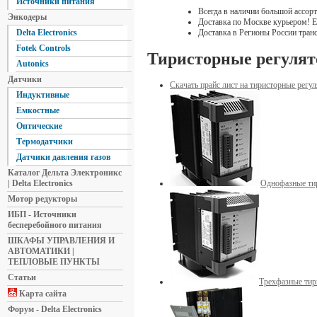
Источники питания
Всегда в наличии большой ассор
Энкодеры
Доставка по Москве курьером! Е
Доставка в Регионы России тра
Delta Electronics
Fotek Controls
Тиристорные регуля
Autonics
Датчики
Скачать прайс лист на тиристорные ре
Индуктивные
Емкостные
Оптические
Термодатчики
Датчики давления газов
Каталог Дельта Электроникс
| Delta Electronics
Однофазные ти
Мотор редукторы
ИБП - Источники
бесперебойного питания
ШКАФЫ УПРАВЛЕНИЯ И
АВТОМАТИКИ |
ТЕПЛОВЫЕ ПУНКТЫ
Статьи
Трехфазные тир
Карта сайта
Форум - Delta Electronics