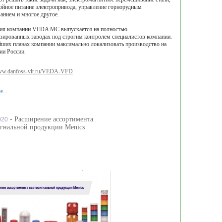
ойное питание электропривода, управление горнорудным
анием и многое другое.
ия компании VEDA MC выпускается на полностью
зированных заводах под строгим контролем специалистов компании.
ших планах компании максимально локализовать производство на
ии России.
www.danfoss-vlt.ru/VEDA-VFD
...
- Расширение ассортимента
020
игнальной продукции Menics