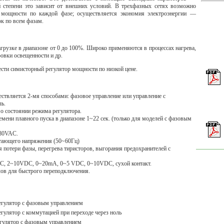
степени это зависит от внешних условий. В трехфазных сетях возможно
 мощности по каждой фазе; осуществляется экономия электроэнергии —
к по всем фазам.
грузке в диапазоне от 0 до 100%. Широко применяются в процессах нагрева,
ровки освещенности и др.
сти симисторный регулятор мощности по низкой цене.
ствляется 2-мя способами: фазовое управление или управление с
ль.
о состоянии режима регулятора.
ени плавного пуска в диапазоне 1~22 сек. (только для моделей с фазовым
480VAC.
итающего напряжения (50~60Гц)
 потери фазы, перегрева тиристоров, выгорания предохранителей с
, 2~10VDC, 0~20mA, 0~5 VDC, 0~10VDC, сухой контакт.
ов для быстрого переподключения.
гулятор с фазовым управлением
гулятор с коммутацией при переходе через ноль
гулятор с фазовым управлением