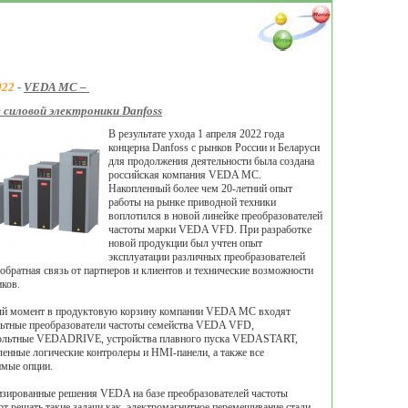
022
-
VEDA MC –
 силовой электроники Danfoss
В результате ухода 1 апреля 2022 года
концерна Danfoss c рынков России и Беларуси
для продолжения деятельности была создана
российская компания VEDA MC.
Накопленный более чем 20-летний опыт
работы на рынке приводной техники
воплотился в новой линейке преобразователей
частоты марки VEDA VFD. При разработке
новой продукции был учтен опыт
эксплуатации различных преобразователей
 обратная связь от партнеров и клиентов и технические возможности
ков.
ый момент в продуктовую корзину компании VEDA MC входят
ьтные преобразователи частоты семейства VEDA VFD,
ольтные VEDADRIVE, устройства плавного пуска VEDASTART,
нные логические контролеры и HMI-панели, а также все
имые опции.
зированные решения VEDA на базе преобразователей частоты
т решать такие задачи как, электромагнитное перемешивание стали,