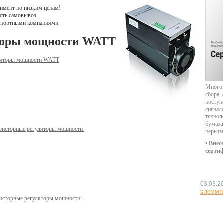
тимент по низким ценам!
сть самовывоз.
нспортными компаниями.
торы мощности WATT
гуляторы мощности WATT
Многок
сбора,
поступ
сигнал
технол
бумажн
ристорные регуляторы мощности
перьям
• Внес
серти
03.03.2
клеммн
исторные регуляторы мощности