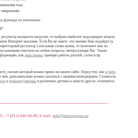
раничения тока
 напряжение
ту функции по умолчанию.
и?
ак регулятор мощности нагрузки, то выбрать наиболее подходящую модель
ашем Интернет-магазине. Если Вы не знаете, что именно Вам подойдет (к
иристорный регулятор ) или какая схема нужна, то позвоните нам по
анты компании ответили на любые вопросы, интересующие Вас. Таким
информацию, как
цена товара
, принцип работы деталей, схема и пр.
исте, скачать который можно прямо на нашем сайте. Перед тем, как
купить
 в нем, дополнительно можно связаться с нашими менеджерами. Стоимость
реле
и
терморегуляторы
и различные датчики и многое другое, отличается
05, +7 (812) 640-46-90
, E-mail:
info@matrixgroup.su
.