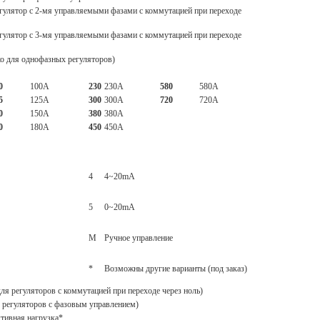
гулятор с 2-мя управляемыми фазами с коммутацией при переходе
гулятор с 3-мя управляемыми фазами с коммутацией при переходе
о для однофазных регуляторов)
0
100A
230
230A
580
580A
5
125A
300
300A
720
720A
0
150A
380
380A
0
180A
450
450A
4
4~20mA
5
0~20mA
M
Ручное управление
*
Возможны другие варианты (под заказ)
 для регуляторов с коммутацией при переходе через ноль)
я регуляторов с фазовым управлением)
тивная нагрузка*