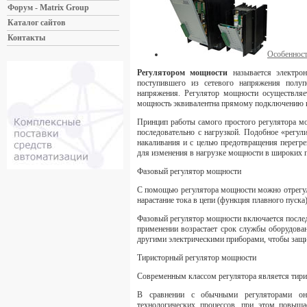
Форум - Matrix Group
Каталог сайтов
Контакты
Особенност
Регулятором мощности
называется электрон
поступившего из сетевого напряжения полуп
напряжения. Регулятор мощности осуществля
мощность эквивалентна прямому подключению к
Принцип работы самого простого регулятора м
последовательно с нагрузкой. Подобное «регул
накаливания и с целью предотвращения перегр
для изменения в нагрузке мощности в широких п
Фазовый регулятор мощности
С помощью регулятора мощности можно отрегули
нарастание тока в цепи (функция плавного пуска)
Фазовый регулятор мощности включается последо
применении возрастает срок службы оборудова
другими электрическими приборами, чтобы защит
Тиристорный регулятор мощности
Современным классом регулятора является тир
В сравнении с обычными регуляторами он 
технологических процессов, при этом повыш