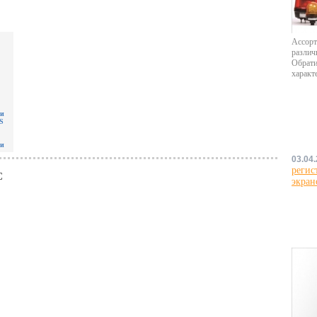
Ассорт
различ
Обрати
характ
ти
PS
ти
03.04
регис
C
экран