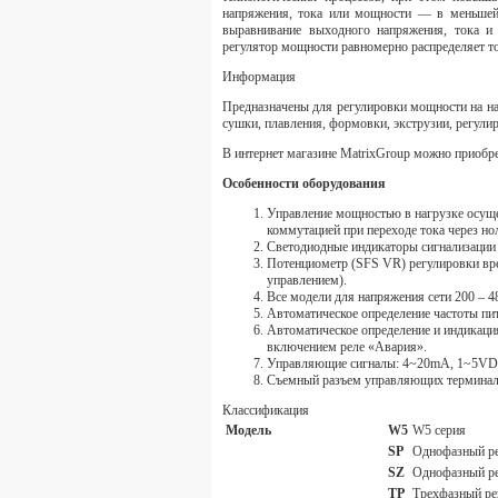
напряжения, тока или мощности — в меньшей 
выравнивание выходного напряжения, тока и
регулятор мощности равномерно распределяет то
Информация
Предназначены для регулировки мощности на на
сушки, плавления, формовки, экструзии, регули
В интернет магазине MatrixGroup можно приобре
Особенности оборудования
Управление мощностью в нагрузке осуще
коммутацией при переходе тока через но
Светодиодные индикаторы сигнализации 
Потенциометр (SFS VR) регулировки врем
управлением).
Все модели для напряжения сети 200 – 
Автоматическое определение частоты п
Автоматическое определение и индикация
включением реле «Авария».
Управляющие сигналы: 4~20mA, 1~5VDC
Съемный разъем управляющих терминал
Классификация
Модель
W5
W5 серия
SP
Однофазный ре
SZ
Однофазный ре
TP
Трехфазный ре