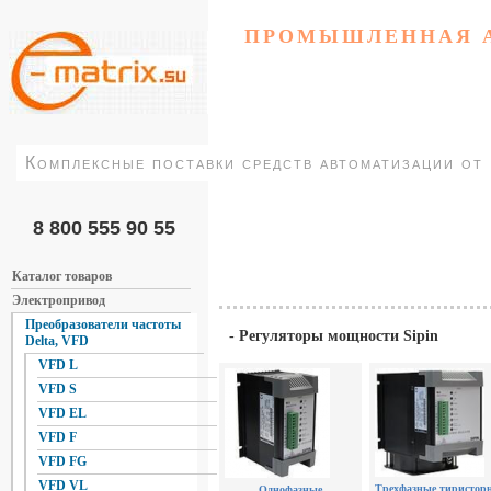
ПРОМЫШЛЕННАЯ 
Комплексные поставки средств автоматизации от
8 800 555 90 55
Каталог товаров
Электропривод
Преобразователи частоты
- Регуляторы мощности Sipin
Delta, VFD
VFD L
VFD S
VFD EL
VFD F
VFD FG
VFD VL
Трехфазные тиристор
Однофазные