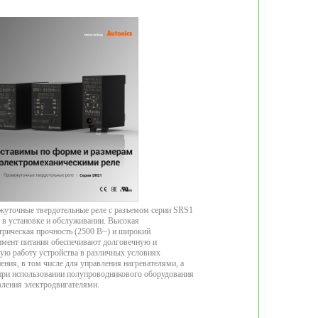
уточные твердотельные реле с разъемом серии SRS1
 в установке и обслуживании. Высокая
трическая прочность (2500 В~) и широкий
имент питания обеспечивают долговечную и
ую работу устройства в различных условиях
ения, в том числе для управления нагревателями, а
при использовании полупроводникового оборудования
вления электродвигателями.