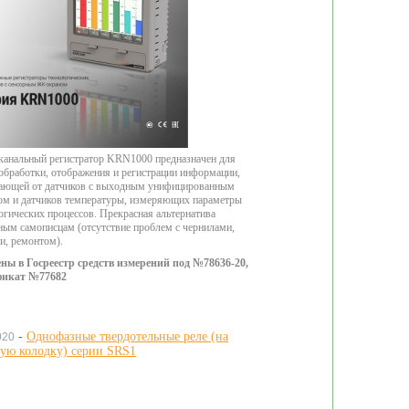
анальный регистратор KRN1000 предназначен для
 обработки, отображения и регистрации информации,
ающей от датчиков с выходным унифицированным
ом и датчиков температуры, измеряющих параметры
огических процессов. Прекрасная альтернатива
ым самописцам (отсутствие проблем с чернилами,
и, ремонтом).
ены в Госреестр средств измерений под №78636-20,
фикат №77682
-
Однофазные твердотельные реле (на
020
ую колодку) серии SRS1