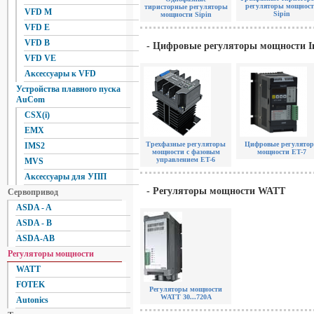
регуляторы мощнос
тиристорные регуляторы
VFD M
Sipin
мощности Sipin
VFD E
VFD B
- Цифровые регуляторы мощности I
VFD VE
Аксессуары к VFD
Устройства плавного пуска
AuCom
CSX(i)
EMX
Трехфазные регуляторы
Цифровые регулято
IMS2
мощности с фазовым
мощности ET-7
управлением ET-6
MVS
Аксессуары для УПП
- Регуляторы мощности WATT
Сервопривод
ASDA - A
ASDA - B
ASDA-AB
Регуляторы мощности
WATT
FOTEK
Регуляторы мощности
WATT 30...720А
Autonics