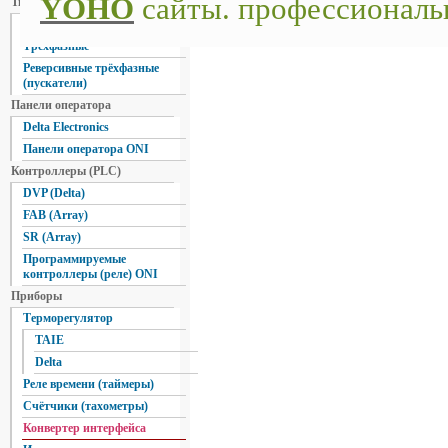
YOHO
сайты. профессиональ
Твердотельные реле
Однофазные
Трехфазные
Реверсивные трёхфазные
(пускатели)
Панели оператора
Delta Electronics
Панели оператора ONI
Контроллеры (PLC)
DVP (Delta)
FAB (Array)
SR (Array)
Программируемые
контроллеры (реле) ONI
Приборы
Терморегулятор
TAIE
Delta
Реле времени (таймеры)
Счётчики (тахометры)
Конвертер интерфейса