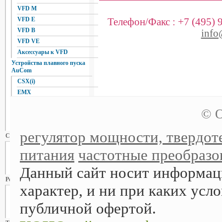
VFD M
VFD E
Телефон/Факс :
+7 (495) 
VFD B
info
VFD VE
Аксессуары к VFD
Устройства плавного пуска
AuCom
CSX(i)
EMX
IMS2
© О
MVS
Аксессуары для УПП
регулятор мощности, твердоте
Сервопривод
ASDA - A
питания
частотные преобразов
ASDA - B
Данный сайт носит информа
ASDA-AB
Регуляторы мощности
характер, и ни при каких усло
WATT
FOTEK
публичной офертой.
Autonics