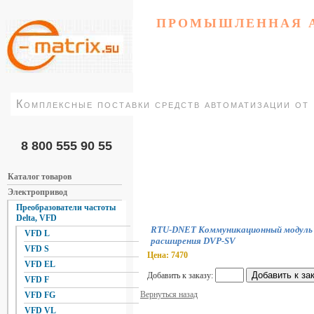
ПРОМЫШЛЕННАЯ 
Комплексные поставки средств автоматизации от
8 800 555 90 55
Каталог товаров
Электропривод
Преобразователи частоты
Delta, VFD
RTU-DNET Коммуникационный модуль дл
VFD L
расширения DVP-SV
VFD S
Цена: 7470
VFD EL
Добавить к заказу:
VFD F
Вернуться назад
VFD FG
VFD VL