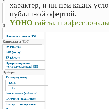
Твердотельные реле
характер, и ни при каких усло
Однофазные
Трехфазные
публичной офертой.
Реверсивные трёхфазные
YOHO
сайты. профессиональ
(пускатели)
Панели оператора
Delta Electronics
Панели оператора ONI
Контроллеры (PLC)
DVP (Delta)
FAB (Array)
SR (Array)
Программируемые
контроллеры (реле) ONI
Приборы
Терморегулятор
TAIE
Delta
Реле времени (таймеры)
Счётчики (тахометры)
Конвертер интерфейса