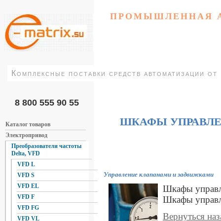
ПРОМЫШЛЕННАЯ 
Комплексные поставки средств автоматизации от
8 800 555 90 55
ШКАФЫ УПРАВЛЕ
Каталог товаров
Электропривод
Преобразователи частоты
Delta, VFD
VFD L
Управление клапанами и задвижками
VFD S
VFD EL
Шкафы управл
VFD F
Шкафы управл
VFD FG
Вернуться наз
VFD VL