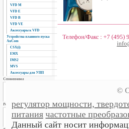
VFD M
VFD E
VFD B
VFD VE
Аксессуары к VFD
Телефон/Факс :
+7 (495) 
Устройства плавного пуска
AuCom
info
CSX(i)
EMX
IMS2
MVS
Аксессуары для УПП
Сервопривод
ASDA - A
© О
ASDA - B
ASDA-AB
регулятор мощности, твердоте
Регуляторы мощности
WATT
питания
частотные преобразов
FOTEK
Данный сайт носит информа
Autonics